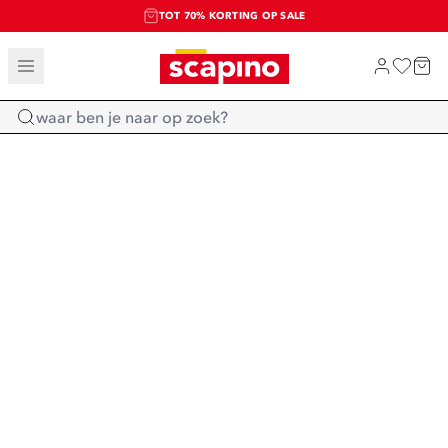
TOT 70% KORTING OP SALE
SALE: LAATSTE KANS!
SHOP NIEUW
Home