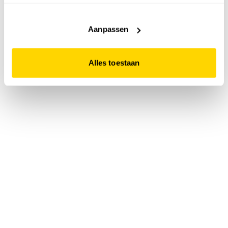
accepteert. Dit doe je door op "Alles toestaan" te klikken.
Liever geen cookies? Hou er dan rekening mee dat de
website niet optimaal functioneert.
Aanpassen
Alles toestaan