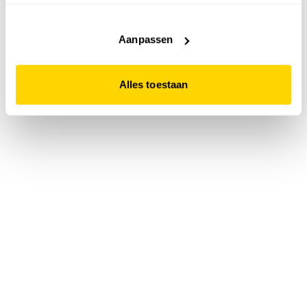
accepteert. Dit doe je door op "Alles toestaan" te klikken.
Liever geen cookies? Hou er dan rekening mee dat de
website niet optimaal functioneert.
Aanpassen
Alles toestaan