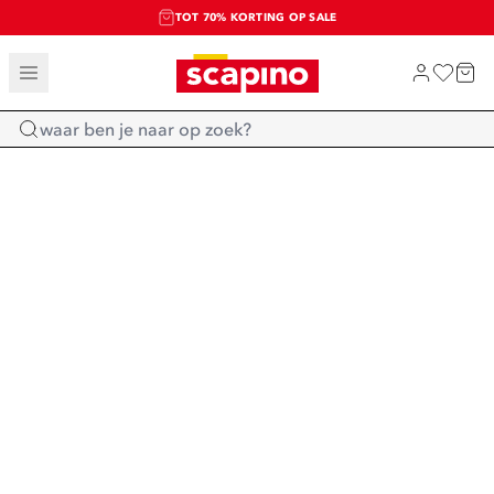
TOT 70% KORTING OP SALE
SALE: LAATSTE KANS!
SHOP NIEUW
Home