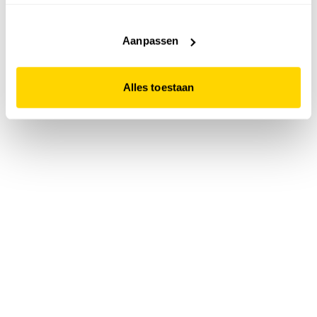
accepteert. Dit doe je door op "Alles toestaan" te klikken.
Liever geen cookies? Hou er dan rekening mee dat de
website niet optimaal functioneert.
Aanpassen
Alles toestaan