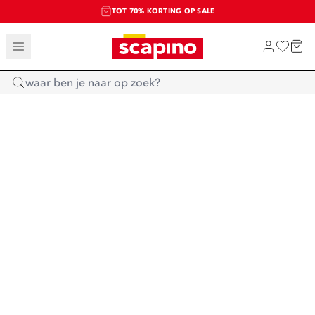
TOT 70% KORTING OP SALE
SALE: LAATSTE KANS!
SHOP NIEUW
Home