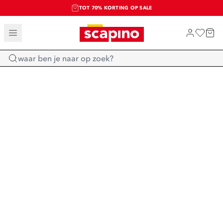
TOT 70% KORTING OP SALE
SALE: LAATSTE KANS!
SHOP NIEUW
Home