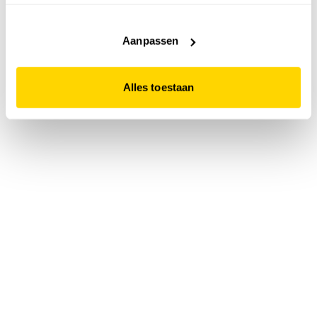
accepteert. Dit doe je door op "Alles toestaan" te klikken.
Liever geen cookies? Hou er dan rekening mee dat de
website niet optimaal functioneert.
Aanpassen
Alles toestaan