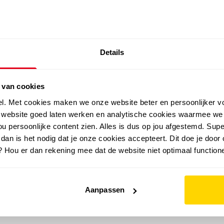
SALE: LAATSTE KANS!
Details
outdoor
zomer
merken
folder
sale
 van cookies
el. Met cookies maken we onze website beter en persoonlijker v
e website goed laten werken en analytische cookies waarmee we
u persoonlijke content zien. Alles is dus op jou afgestemd. Supe
 dan is het nodig dat je onze cookies accepteert. Dit doe je door 
? Hou er dan rekening mee dat de website niet optimaal functione
Aanpassen