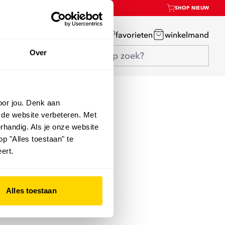
SHOP NIEUW
mijn account
favorieten
winkelmand
Over
oor jou. Denk aan
 de website verbeteren. Met
rhandig. Als je onze website
op "Alles toestaan" te
ert.
Alles toestaan