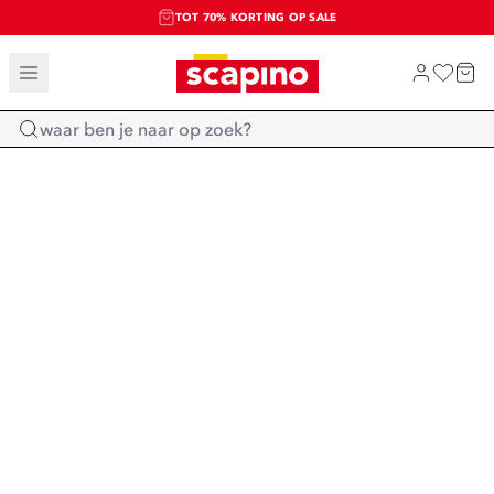
TOT 70% KORTING OP SALE
SALE: LAATSTE KANS!
SHOP NIEUW
Home