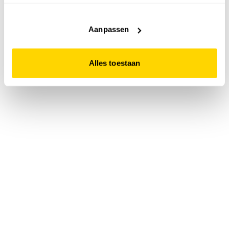
accepteert. Dit doe je door op "Alles toestaan" te klikken.
Liever geen cookies? Hou er dan rekening mee dat de
website niet optimaal functioneert.
Aanpassen
Alles toestaan