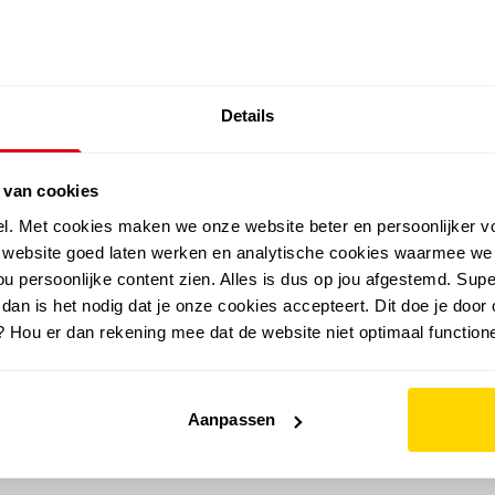
SALE: LAATSTE KANS!
Details
outdoor
zomer
merken
folder
sale
 van cookies
el. Met cookies maken we onze website beter en persoonlijker v
e website goed laten werken en analytische cookies waarmee we
u persoonlijke content zien. Alles is dus op jou afgestemd. Supe
 dan is het nodig dat je onze cookies accepteert. Dit doe je door 
? Hou er dan rekening mee dat de website niet optimaal functione
Aanpassen