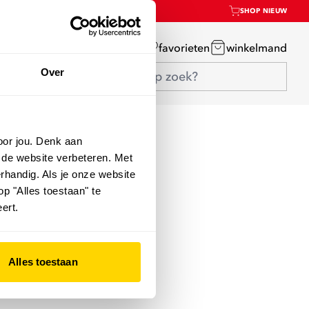
SHOP NIEUW
mijn account
favorieten
winkelmand
Over
oor jou. Denk aan
 de website verbeteren. Met
rhandig. Als je onze website
op "Alles toestaan" te
ert.
Alles toestaan