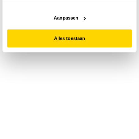
accepteert. Dit doe je door op "Alles toestaan" te klikken.
Liever geen cookies? Hou er dan rekening mee dat de
website niet optimaal functioneert.
Aanpassen
Alles toestaan