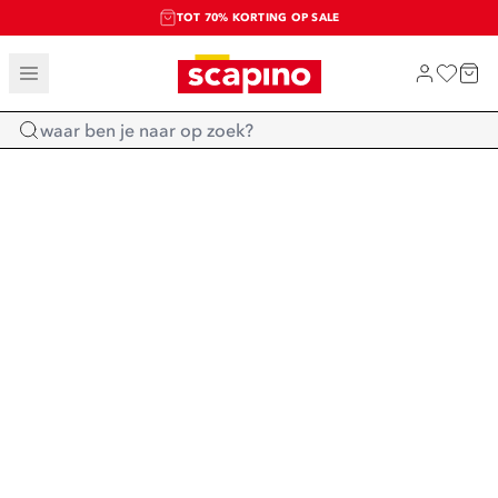
TOT 70% KORTING OP SALE
SALE: LAATSTE KANS!
SHOP NIEUW
Home