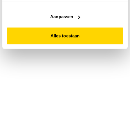
accepteert. Dit doe je door op "Alles toestaan" te klikken.
Liever geen cookies? Hou er dan rekening mee dat de
website niet optimaal functioneert.
Aanpassen
Alles toestaan