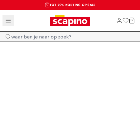
TOT 70% KORTING OP SALE
SALE: LAATSTE KANS!
SHOP NIEUW
Home