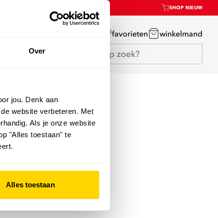
SHOP NIEUW
mijn account
favorieten
winkelmand
Over
oor jou. Denk aan
 de website verbeteren. Met
rhandig. Als je onze website
op "Alles toestaan" te
ert.
Alles toestaan