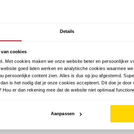
SALE: LAATSTE KANS!
Details
outdoor
zomer
merken
folder
sale
 van cookies
el. Met cookies maken we onze website beter en persoonlijker v
e website goed laten werken en analytische cookies waarmee we
u persoonlijke content zien. Alles is dus op jou afgestemd. Supe
 dan is het nodig dat je onze cookies accepteert. Dit doe je door 
? Hou er dan rekening mee dat de website niet optimaal functione
Aanpassen