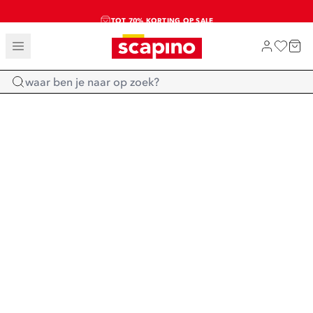
TOT 70% KORTING OP SALE
SALE: LAATSTE KANS!
SHOP NIEUW
Home