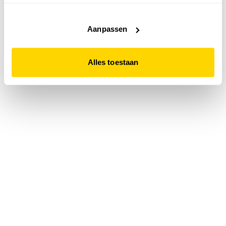
accepteert. Dit doe je door op "Alles toestaan" te klikken.
Liever geen cookies? Hou er dan rekening mee dat de
website niet optimaal functioneert.
Aanpassen
Alles toestaan