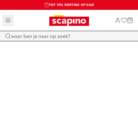
TOT 70% KORTING OP SALE
SALE: LAATSTE KANS!
SHOP NIEUW
Home