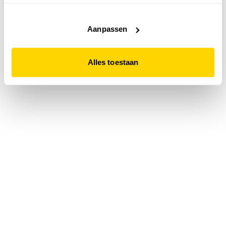
accepteert. Dit doe je door op "Alles toestaan" te klikken.
Liever geen cookies? Hou er dan rekening mee dat de
website niet optimaal functioneert.
Aanpassen
Alles toestaan