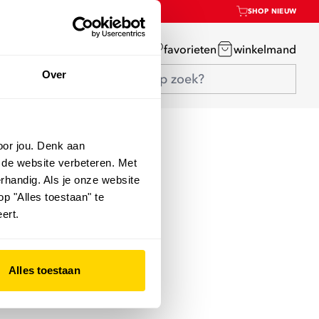
SHOP NIEUW
mijn account
favorieten
winkelmand
Over
oor jou. Denk aan
 de website verbeteren. Met
rhandig. Als je onze website
op "Alles toestaan" te
ert.
Alles toestaan