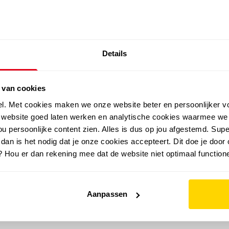
SALE: LAATSTE KANS!
Details
outdoor
zomer
merken
folder
sale
 van cookies
el. Met cookies maken we onze website beter en persoonlijker v
e website goed laten werken en analytische cookies waarmee we
u persoonlijke content zien. Alles is dus op jou afgestemd. Supe
 dan is het nodig dat je onze cookies accepteert. Dit doe je door 
? Hou er dan rekening mee dat de website niet optimaal functione
Aanpassen