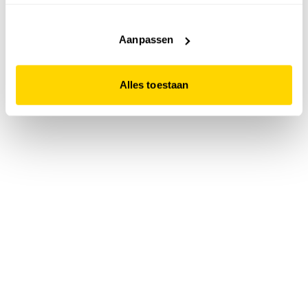
accepteert. Dit doe je door op "Alles toestaan" te klikken.
Liever geen cookies? Hou er dan rekening mee dat de
website niet optimaal functioneert.
Aanpassen
Alles toestaan