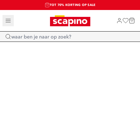
TOT 70% KORTING OP SALE
SALE: LAATSTE KANS!
SHOP NIEUW
Home