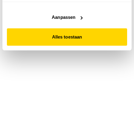
accepteert. Dit doe je door op "Alles toestaan" te klikken.
Liever geen cookies? Hou er dan rekening mee dat de
website niet optimaal functioneert.
Aanpassen
Alles toestaan