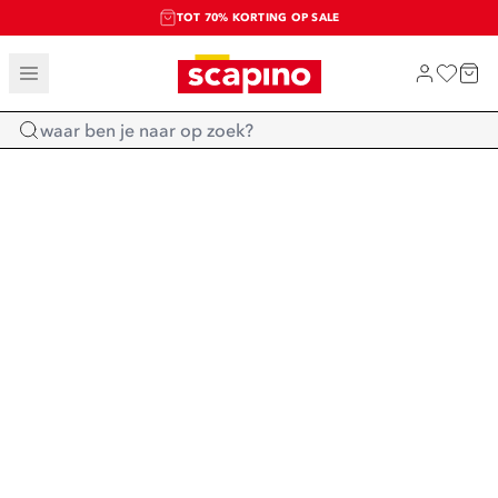
TOT 70% KORTING OP SALE
SALE: LAATSTE KANS!
SHOP NIEUW
Home