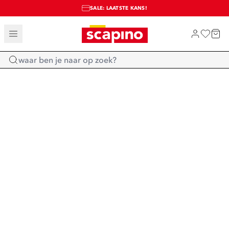
SALE: LAATSTE KANS!
TOT 70% KORTING OP SALE
SHOP NIEUW
Home