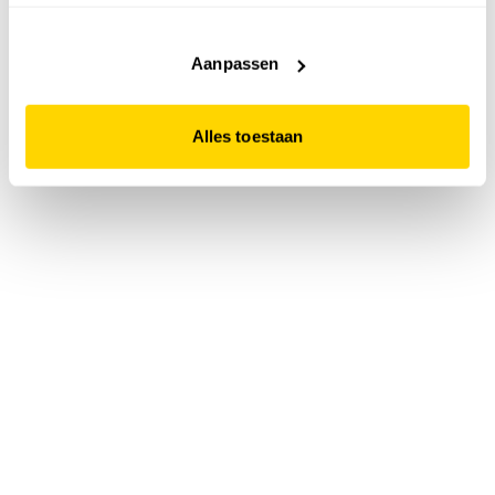
accepteert. Dit doe je door op "Alles toestaan" te klikken.
Liever geen cookies? Hou er dan rekening mee dat de
website niet optimaal functioneert.
Aanpassen
Alles toestaan