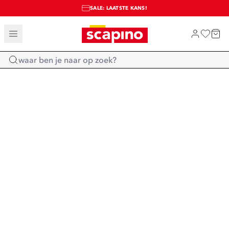
SALE: LAATSTE KANS!
TOT 70% KORTING OP SALE
SHOP NIEUW
Home