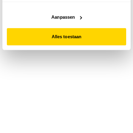
accepteert. Dit doe je door op "Alles toestaan" te klikken.
Liever geen cookies? Hou er dan rekening mee dat de
website niet optimaal functioneert.
Aanpassen
Alles toestaan