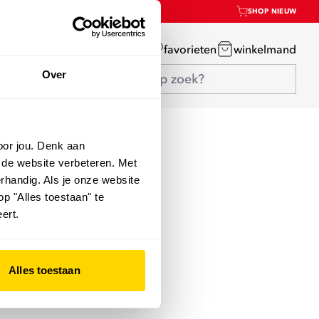
SHOP NIEUW
mijn account
favorieten
winkelmand
Over
oor jou. Denk aan
 de website verbeteren. Met
rhandig. Als je onze website
op "Alles toestaan" te
ert.
Alles toestaan