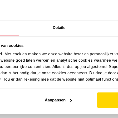
SALE: LAATSTE KANS!
Details
outdoor
zomer
merken
folder
sale
 van cookies
el. Met cookies maken we onze website beter en persoonlijker v
e website goed laten werken en analytische cookies waarmee we
u persoonlijke content zien. Alles is dus op jou afgestemd. Supe
 dan is het nodig dat je onze cookies accepteert. Dit doe je door 
? Hou er dan rekening mee dat de website niet optimaal functione
Aanpassen