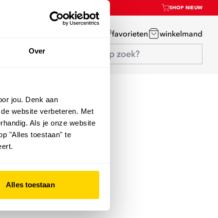
SHOP NIEUW
mijn account
favorieten
winkelmand
Over
oor jou. Denk aan
 de website verbeteren. Met
rhandig. Als je onze website
op "Alles toestaan" te
ert.
Alles toestaan