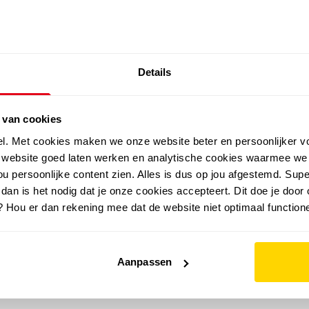
SALE: LAATSTE KANS!
Details
outdoor
zomer
merken
folder
sale
 van cookies
el. Met cookies maken we onze website beter en persoonlijker v
e website goed laten werken en analytische cookies waarmee we
u persoonlijke content zien. Alles is dus op jou afgestemd. Supe
 dan is het nodig dat je onze cookies accepteert. Dit doe je door 
? Hou er dan rekening mee dat de website niet optimaal functione
Aanpassen