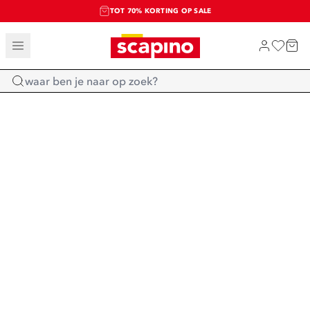
TOT 70% KORTING OP SALE
SALE: LAATSTE KANS!
SHOP NIEUW
Home