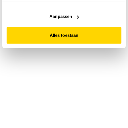
accepteert. Dit doe je door op "Alles toestaan" te klikken.
Liever geen cookies? Hou er dan rekening mee dat de
website niet optimaal functioneert.
Aanpassen
Alles toestaan