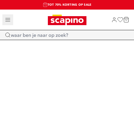
TOT 70% KORTING OP SALE
SALE: LAATSTE KANS!
SHOP NIEUW
Home