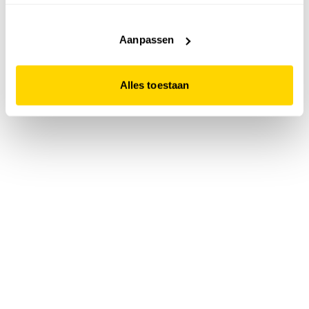
accepteert. Dit doe je door op "Alles toestaan" te klikken.
Liever geen cookies? Hou er dan rekening mee dat de
website niet optimaal functioneert.
Aanpassen
Alles toestaan