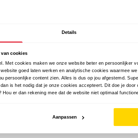
SALE: LAATSTE KANS!
Details
outdoor
zomer
merken
folder
sale
 van cookies
el. Met cookies maken we onze website beter en persoonlijker v
e website goed laten werken en analytische cookies waarmee we
u persoonlijke content zien. Alles is dus op jou afgestemd. Supe
 dan is het nodig dat je onze cookies accepteert. Dit doe je door 
? Hou er dan rekening mee dat de website niet optimaal functione
Aanpassen