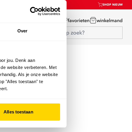
SHOP NIEUW
mijn account
favorieten
winkelmand
Over
oor jou. Denk aan
 de website verbeteren. Met
rhandig. Als je onze website
op "Alles toestaan" te
ert.
Alles toestaan