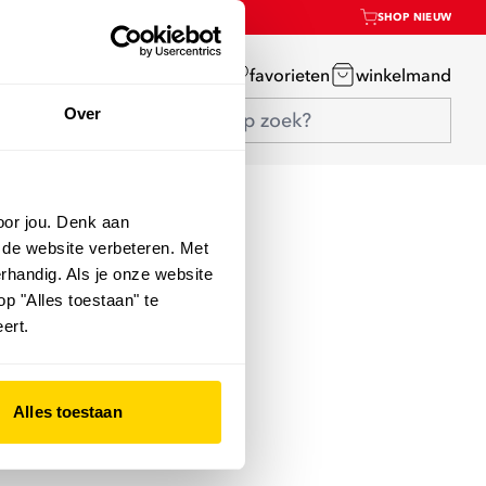
SHOP NIEUW
mijn account
favorieten
winkelmand
Over
oor jou. Denk aan
 de website verbeteren. Met
rhandig. Als je onze website
op "Alles toestaan" te
ert.
Alles toestaan