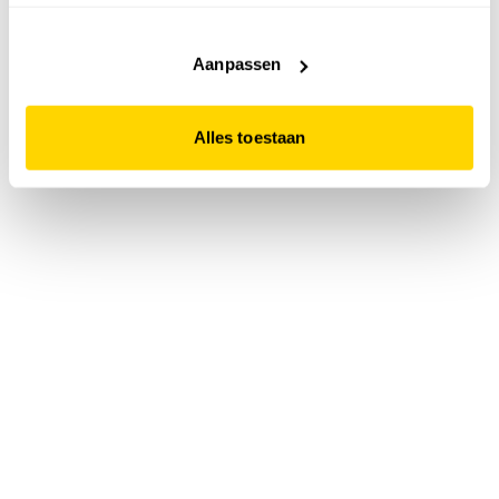
accepteert. Dit doe je door op "Alles toestaan" te klikken.
Liever geen cookies? Hou er dan rekening mee dat de
website niet optimaal functioneert.
Aanpassen
Alles toestaan