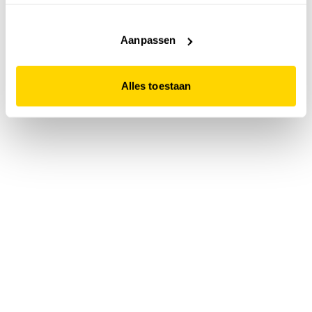
accepteert. Dit doe je door op "Alles toestaan" te klikken.
Liever geen cookies? Hou er dan rekening mee dat de
website niet optimaal functioneert.
Aanpassen
Alles toestaan