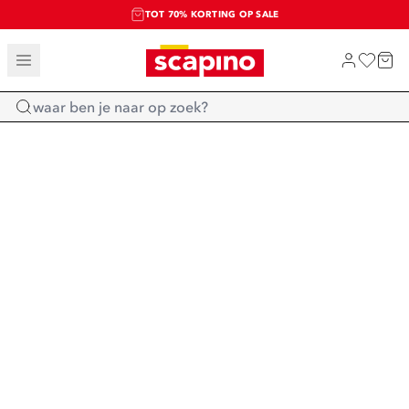
TOT 70% KORTING OP SALE
SALE: LAATSTE KANS!
SHOP NIEUW
Home