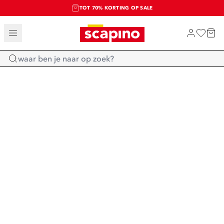
TOT 70% KORTING OP SALE
SALE: LAATSTE KANS!
SHOP NIEUW
Home