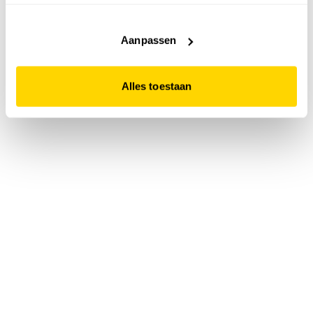
accepteert. Dit doe je door op "Alles toestaan" te klikken.
Liever geen cookies? Hou er dan rekening mee dat de
website niet optimaal functioneert.
Aanpassen
Alles toestaan