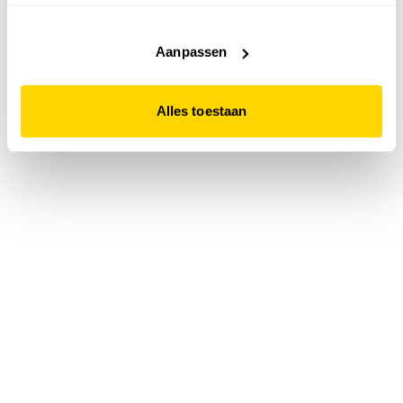
accepteert. Dit doe je door op "Alles toestaan" te klikken.
Liever geen cookies? Hou er dan rekening mee dat de
website niet optimaal functioneert.
Aanpassen
Alles toestaan