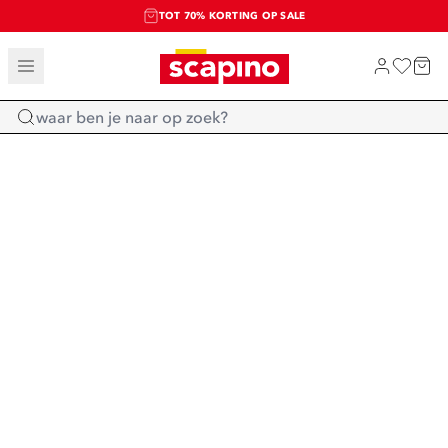
TOT 70% KORTING OP SALE
SALE: LAATSTE KANS!
SHOP NIEUW
Home