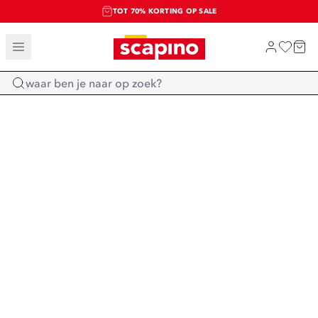
TOT 70% KORTING OP SALE
SALE: LAATSTE KANS!
SHOP NIEUW
Home