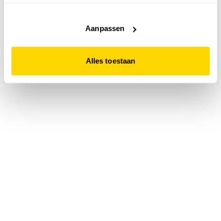
accepteert. Dit doe je door op "Alles toestaan" te klikken.
Liever geen cookies? Hou er dan rekening mee dat de
website niet optimaal functioneert.
Aanpassen
Alles toestaan