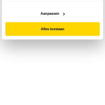
accepteert. Dit doe je door op "Alles toestaan" te klikken.
Liever geen cookies? Hou er dan rekening mee dat de
website niet optimaal functioneert.
Aanpassen
Alles toestaan