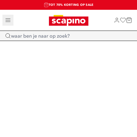
TOT 70% KORTING OP SALE
SALE: LAATSTE KANS!
SHOP NIEUW
Home