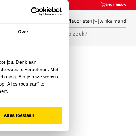
SHOP NIEUW
mijn account
favorieten
winkelmand
Over
oor jou. Denk aan
 de website verbeteren. Met
rhandig. Als je onze website
op "Alles toestaan" te
ert.
Alles toestaan