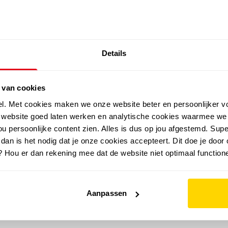
SALE: LAATSTE KANS!
Details
outdoor
zomer
merken
folder
sale
 van cookies
el. Met cookies maken we onze website beter en persoonlijker v
e website goed laten werken en analytische cookies waarmee we
u persoonlijke content zien. Alles is dus op jou afgestemd. Supe
 dan is het nodig dat je onze cookies accepteert. Dit doe je door 
? Hou er dan rekening mee dat de website niet optimaal functione
Aanpassen