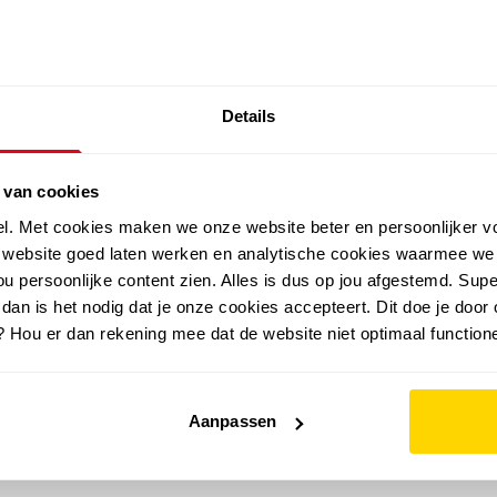
SALE: LAATSTE KANS!
Details
outdoor
zomer
merken
folder
sale
 van cookies
el. Met cookies maken we onze website beter en persoonlijker v
e website goed laten werken en analytische cookies waarmee we
u persoonlijke content zien. Alles is dus op jou afgestemd. Supe
 dan is het nodig dat je onze cookies accepteert. Dit doe je door 
? Hou er dan rekening mee dat de website niet optimaal functione
Aanpassen