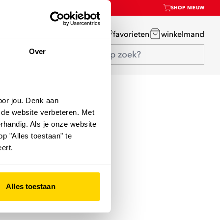
SHOP NIEUW
mijn account
favorieten
winkelmand
Over
oor jou. Denk aan
 de website verbeteren. Met
rhandig. Als je onze website
op "Alles toestaan" te
ert.
Alles toestaan