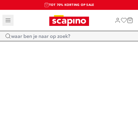
TOT 70% KORTING OP SALE
SALE: LAATSTE KANS!
SHOP NIEUW
Home