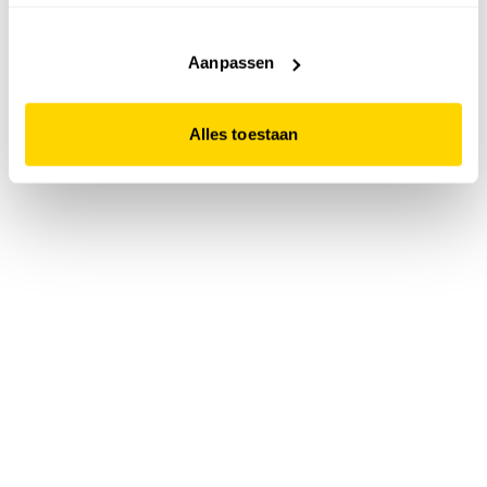
accepteert. Dit doe je door op "Alles toestaan" te klikken.
Liever geen cookies? Hou er dan rekening mee dat de
website niet optimaal functioneert.
Aanpassen
Alles toestaan