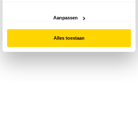
accepteert. Dit doe je door op "Alles toestaan" te klikken.
Liever geen cookies? Hou er dan rekening mee dat de
website niet optimaal functioneert.
Aanpassen
Alles toestaan