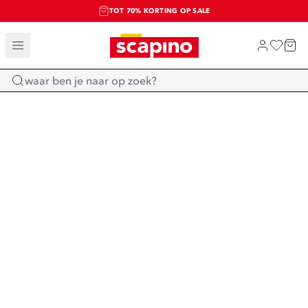
TOT 70% KORTING OP SALE
SALE: LAATSTE KANS!
SHOP NIEUW
Home