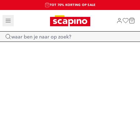
TOT 70% KORTING OP SALE
SALE: LAATSTE KANS!
SHOP NIEUW
Home