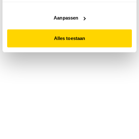
accepteert. Dit doe je door op "Alles toestaan" te klikken.
Liever geen cookies? Hou er dan rekening mee dat de
website niet optimaal functioneert.
Aanpassen
Alles toestaan