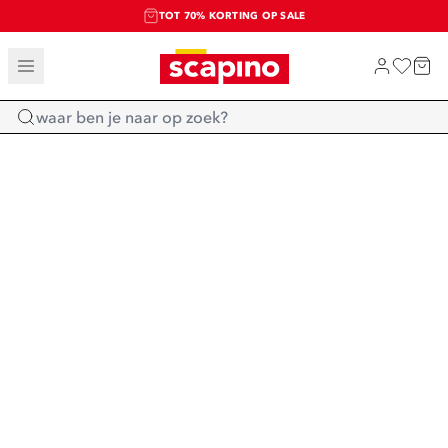
TOT 70% KORTING OP SALE
SALE: LAATSTE KANS!
SHOP NIEUW
Home