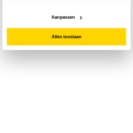
accepteert. Dit doe je door op "Alles toestaan" te klikken.
Liever geen cookies? Hou er dan rekening mee dat de
website niet optimaal functioneert.
Aanpassen
Alles toestaan