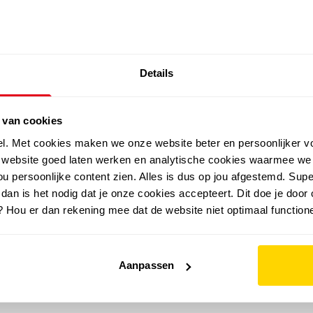
SALE: LAATSTE KANS!
Details
outdoor
zomer
merken
folder
sale
 van cookies
el. Met cookies maken we onze website beter en persoonlijker v
e website goed laten werken en analytische cookies waarmee we
u persoonlijke content zien. Alles is dus op jou afgestemd. Supe
 dan is het nodig dat je onze cookies accepteert. Dit doe je door 
? Hou er dan rekening mee dat de website niet optimaal functione
Aanpassen