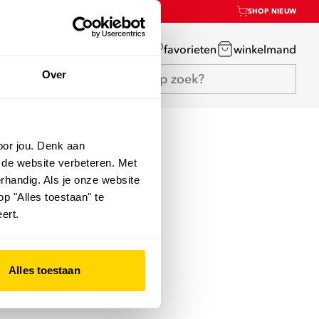
SHOP NIEUW
mijn account
favorieten
winkelmand
Over
oor jou. Denk aan
 de website verbeteren. Met
rhandig. Als je onze website
op "Alles toestaan" te
ert.
Alles toestaan