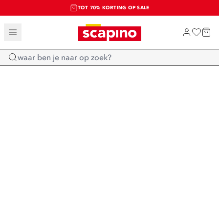
TOT 70% KORTING OP SALE
SALE: LAATSTE KANS!
SHOP NIEUW
Home