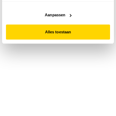
accepteert. Dit doe je door op "Alles toestaan" te klikken.
Liever geen cookies? Hou er dan rekening mee dat de
website niet optimaal functioneert.
Aanpassen
Alles toestaan