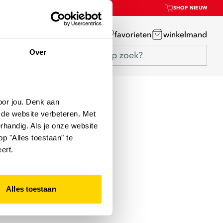
SHOP NIEUW
mijn account
favorieten
winkelmand
Over
oor jou. Denk aan
 de website verbeteren. Met
rhandig. Als je onze website
op "Alles toestaan" te
ert.
Alles toestaan