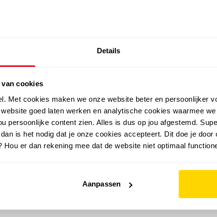
SALE: LAATSTE KANS!
Details
outdoor
zomer
merken
folder
sale
 van cookies
el. Met cookies maken we onze website beter en persoonlijker v
e website goed laten werken en analytische cookies waarmee we
u persoonlijke content zien. Alles is dus op jou afgestemd. Supe
 dan is het nodig dat je onze cookies accepteert. Dit doe je door 
? Hou er dan rekening mee dat de website niet optimaal functione
Aanpassen