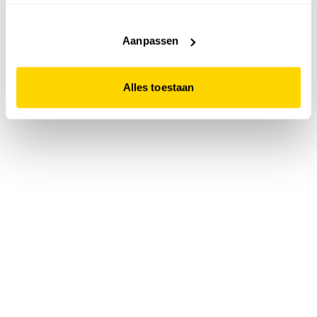
accepteert. Dit doe je door op "Alles toestaan" te klikken.
Liever geen cookies? Hou er dan rekening mee dat de
website niet optimaal functioneert.
Aanpassen
Alles toestaan