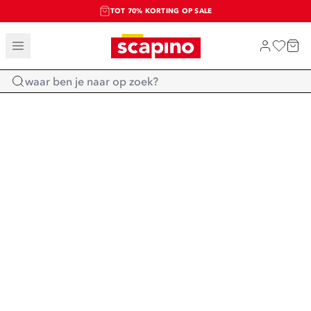
TOT 70% KORTING OP SALE
SALE: LAATSTE KANS!
SHOP NIEUW
Home