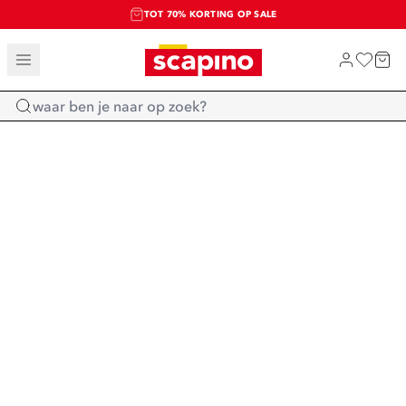
TOT 70% KORTING OP SALE
SALE: LAATSTE KANS!
SHOP NIEUW
Home