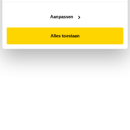
accepteert. Dit doe je door op "Alles toestaan" te klikken.
Liever geen cookies? Hou er dan rekening mee dat de
website niet optimaal functioneert.
Aanpassen
Alles toestaan