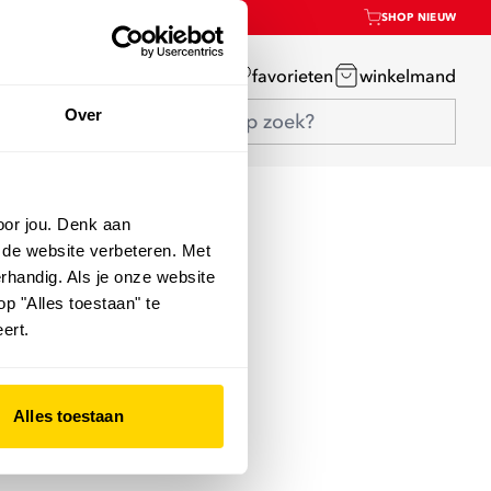
SHOP NIEUW
mijn account
favorieten
winkelmand
Over
oor jou. Denk aan
 de website verbeteren. Met
rhandig. Als je onze website
op "Alles toestaan" te
ert.
Alles toestaan