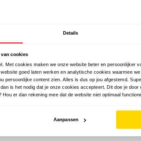
SALE: LAATSTE KANS!
Details
outdoor
zomer
merken
folder
sale
 van cookies
el. Met cookies maken we onze website beter en persoonlijker v
e website goed laten werken en analytische cookies waarmee we
u persoonlijke content zien. Alles is dus op jou afgestemd. Supe
 dan is het nodig dat je onze cookies accepteert. Dit doe je door 
? Hou er dan rekening mee dat de website niet optimaal functione
Aanpassen