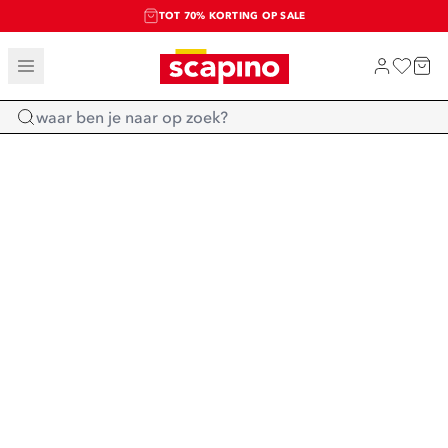
TOT 70% KORTING OP SALE
SALE: LAATSTE KANS!
SHOP NIEUW
Home