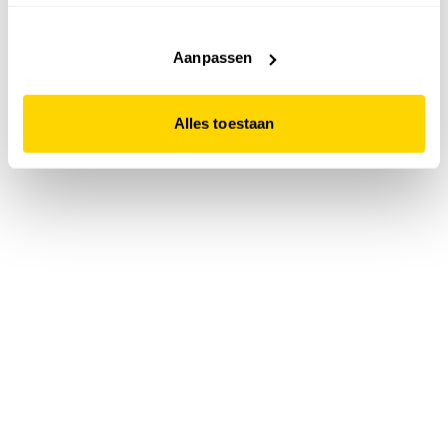
accepteert. Dit doe je door op "Alles toestaan" te klikken.
Liever geen cookies? Hou er dan rekening mee dat de
website niet optimaal functioneert.
Aanpassen
Alles toestaan