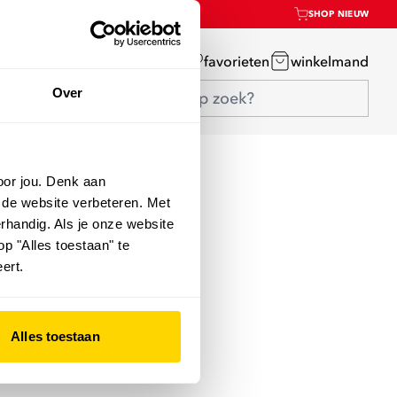
SHOP NIEUW
mijn account
favorieten
winkelmand
Over
oor jou. Denk aan
 de website verbeteren. Met
rhandig. Als je onze website
op "Alles toestaan" te
ert.
Alles toestaan