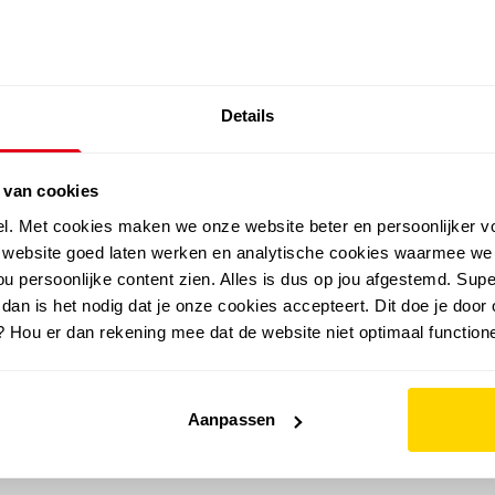
SALE: LAATSTE KANS!
Details
outdoor
zomer
merken
folder
sale
 van cookies
el. Met cookies maken we onze website beter en persoonlijker v
e website goed laten werken en analytische cookies waarmee we
u persoonlijke content zien. Alles is dus op jou afgestemd. Supe
 dan is het nodig dat je onze cookies accepteert. Dit doe je door 
? Hou er dan rekening mee dat de website niet optimaal functione
Aanpassen