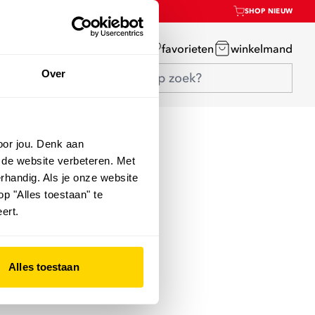
SHOP NIEUW
mijn account
favorieten
winkelmand
Over
oor jou. Denk aan
 de website verbeteren. Met
rhandig. Als je onze website
op "Alles toestaan" te
ert.
Alles toestaan