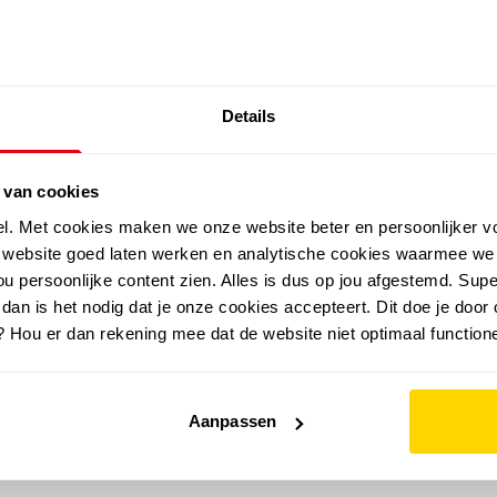
SALE: LAATSTE KANS!
Details
outdoor
zomer
merken
folder
sale
 van cookies
el. Met cookies maken we onze website beter en persoonlijker v
e website goed laten werken en analytische cookies waarmee we
u persoonlijke content zien. Alles is dus op jou afgestemd. Supe
 dan is het nodig dat je onze cookies accepteert. Dit doe je door 
? Hou er dan rekening mee dat de website niet optimaal functione
Aanpassen