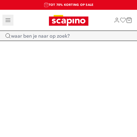
TOT 70% KORTING OP SALE
SALE: LAATSTE KANS!
SHOP NIEUW
Home