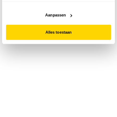
accepteert. Dit doe je door op "Alles toestaan" te klikken.
Liever geen cookies? Hou er dan rekening mee dat de
website niet optimaal functioneert.
Aanpassen
Alles toestaan