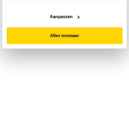
accepteert. Dit doe je door op "Alles toestaan" te klikken.
Liever geen cookies? Hou er dan rekening mee dat de
website niet optimaal functioneert.
Aanpassen
Alles toestaan