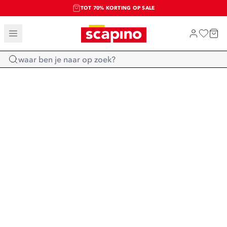
TOT 70% KORTING OP SALE
SALE: LAATSTE KANS!
SHOP NIEUW
Home