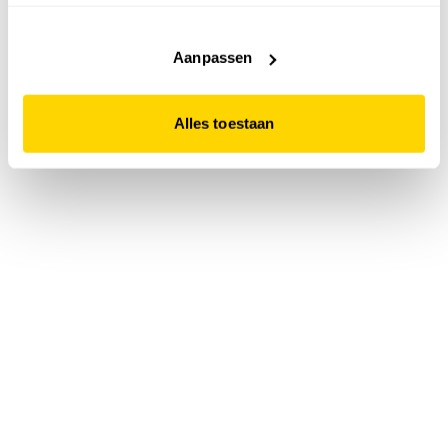
accepteert. Dit doe je door op "Alles toestaan" te klikken.
Liever geen cookies? Hou er dan rekening mee dat de
website niet optimaal functioneert.
Aanpassen
Alles toestaan