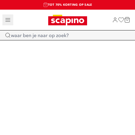
TOT 70% KORTING OP SALE
SALE: LAATSTE KANS!
SHOP NIEUW
Home