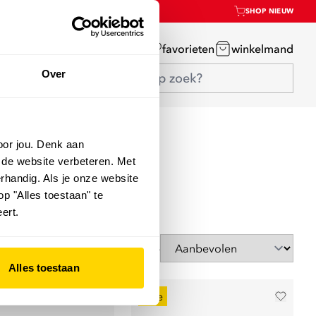
SHOP NIEUW
mijn account
favorieten
winkelmand
Over
oor jou. Denk aan
 de website verbeteren. Met
rhandig. Als je onze website
op "Alles toestaan" te
ert.
Sorteer op
Alles toestaan
sale