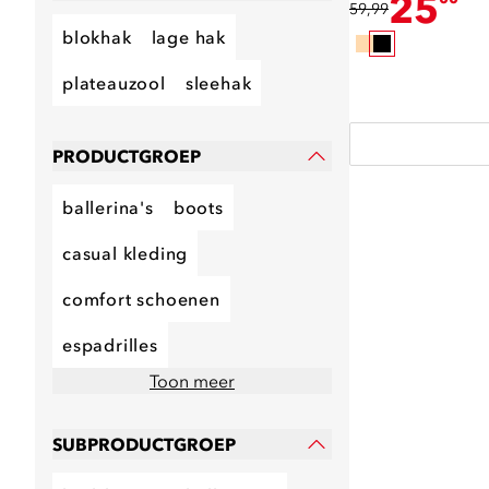
25
59,99
blokhak
lage hak
plateauzool
sleehak
PRODUCTGROEP
ballerina's
boots
casual kleding
comfort schoenen
espadrilles
Toon meer
SUBPRODUCTGROEP