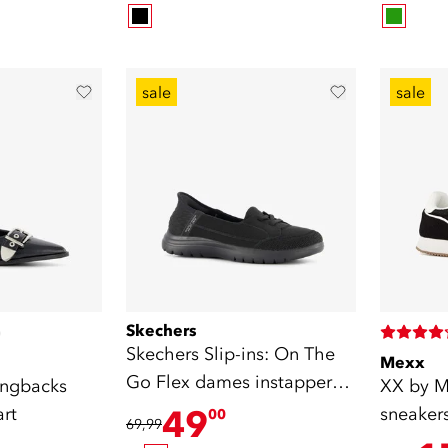
sale
sale
Skechers
)
Skechers Slip-ins: On The
Mexx
Go Flex dames instappers
ingbacks
XX by 
zwart
rt
49
sneakers
00
69,99