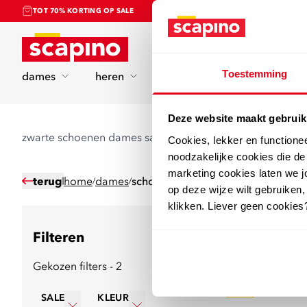
TOT 70% KORTING OP SALE
Home
Toestemming
dames
heren
kinderen
sport
Deze website maakt gebruik
zwarte schoenen dames sale
Cookies, lekker en functione
noodzakelijke cookies die d
marketing cookies laten we jo
terug
home
dames
schoenen
/
/
op deze wijze wilt gebruiken,
klikken. Liever geen cookies
Filteren
92
producten
Gekozen filters - 2
sale
SALE
KLEUR