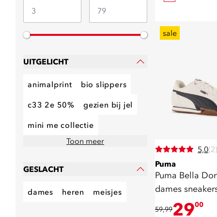
sale
UITGELICHT
animalprint
bio slippers
c33 2e 50%
gezien bij jel
mini me collectie
Toon meer
5,0
(2
Puma
GESLACHT
Puma Bella Do
dames sneakers
dames
heren
meisjes
29
00
59,99