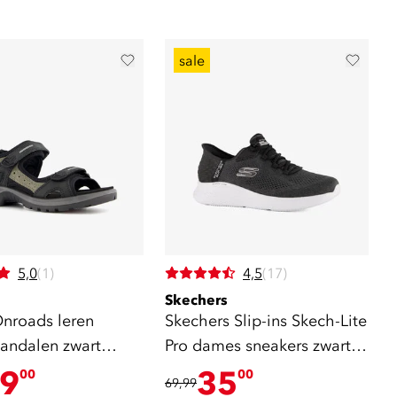
sale
5,0
(1)
4,5
(17)
Skechers
roads leren
Skechers Slip-ins Skech-Lite
andalen zwart
Pro dames sneakers zwart
wit
9
35
00
00
69,99