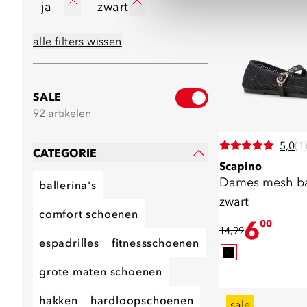
ja
zwart
alle filters wissen
SALE
92 artikelen
5,0
(1
CATEGORIE
Scapino
Dames mesh bal
ballerina's
zwart
comfort schoenen
6
00
14,99
espadrilles
fitnessschoenen
grote maten schoenen
hakken
hardloopschoenen
sale