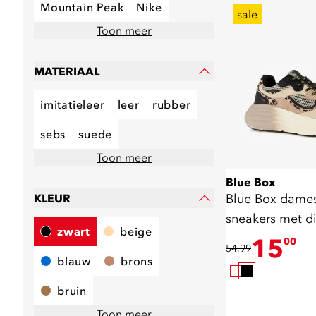
Mountain Peak
Nike
sale
Toon meer
MATERIAAL
imitatieleer
leer
rubber
sebs
suede
Toon meer
Blue Box
Blue Box dame
KLEUR
sneakers met di
zwart
beige
15
00
54,99
blauw
brons
bruin
Toon meer