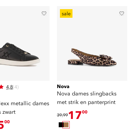
sale
Nova
4,8
(4)
Nova dames slingbacks
met strik en panterprint
exx metallic dames
 zwart
17
00
39,99
5
00