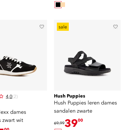
sale
Hush Puppies
4,0
(2)
Hush Puppies leren dames
sandalen zwarte
Mexx dames
 zwart wit
39
00
69,99
00