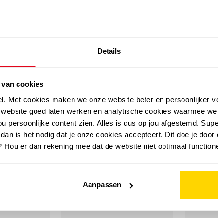
SALE: LAATSTE KANS!
Details
outdoor
zomer
merken
folder
sale
 van cookies
el. Met cookies maken we onze website beter en persoonlijker v
e website goed laten werken en analytische cookies waarmee we
u persoonlijke content zien. Alles is dus op jou afgestemd. Supe
 dan is het nodig dat je onze cookies accepteert. Dit doe je door 
? Hou er dan rekening mee dat de website niet optimaal functione
Aanpassen
sale
sale