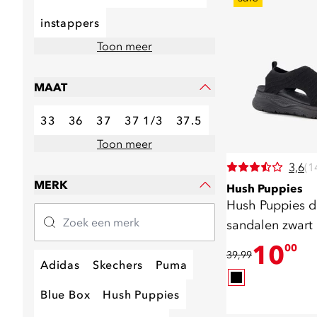
instappers
Toon meer
MAAT
33
36
37
37 1/3
37.5
Toon meer
3,6
(1
MERK
Hush Puppies
Hush Puppies 
sandalen zwart
10
00
39,99
Adidas
Skechers
Puma
Blue Box
Hush Puppies