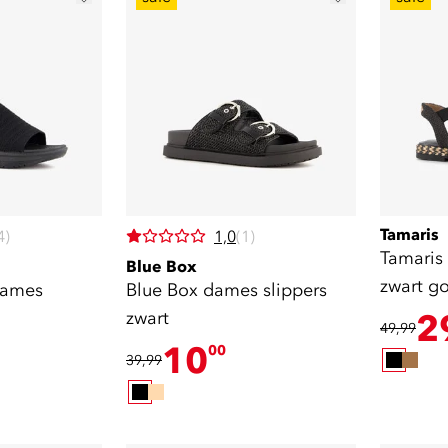
Tamaris
4)
1,0
(1)
Tamaris
Blue Box
zwart g
dames
Blue Box dames slippers
zwart
2
49,99
10
00
39,99