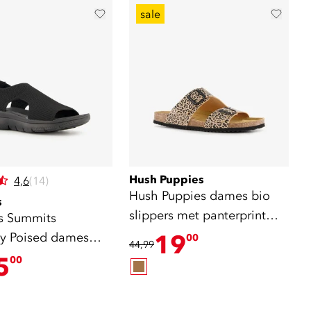
sale
Hush Puppies
4,6
(14)
Hush Puppies dames bio
s
slippers met panterprint
s Summits
bruin
ly Poised dames
19
00
44,99
n
5
00