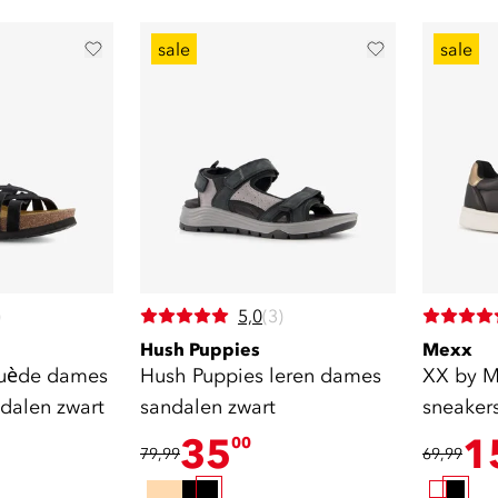
sale
sale
)
5,0
(3)
Hush Puppies
Mexx
suède dames
Hush Puppies leren dames
XX by M
ndalen zwart
sandalen zwart
sneakers
35
1
00
79,99
69,99