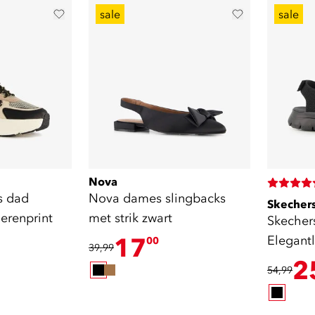
sale
sale
Nova
s dad
Nova dames slingbacks
Skecher
erenprint
met strik zwart
Skecher
17
Elegant
00
39,99
sandale
2
54,99