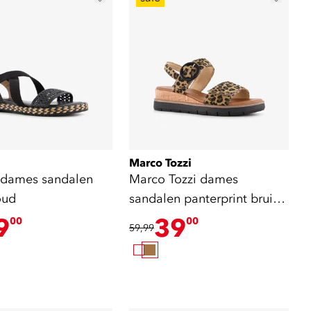
Marco Tozzi
 dames sandalen
Marco Tozzi dames
oud
sandalen panterprint bruin
zwart
9
39
00
00
59,99