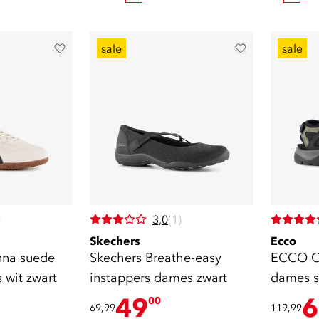
sale
sale
)
3,0
(1)
Skechers
Ecco
nna suede
Skechers Breathe-easy
ECCO On
 wit zwart
instappers dames zwart
dames s
groen
49
6
00
69,99
119,99