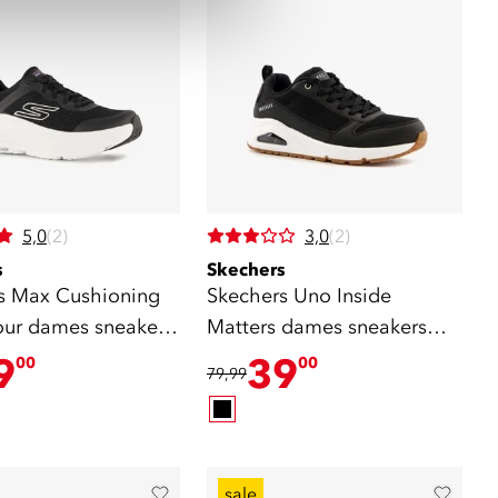
5,0
(2)
3,0
(2)
s
Skechers
s Max Cushioning
Skechers Uno Inside
ur dames sneakers
Matters dames sneakers
zwart
9
39
00
00
79,99
sale