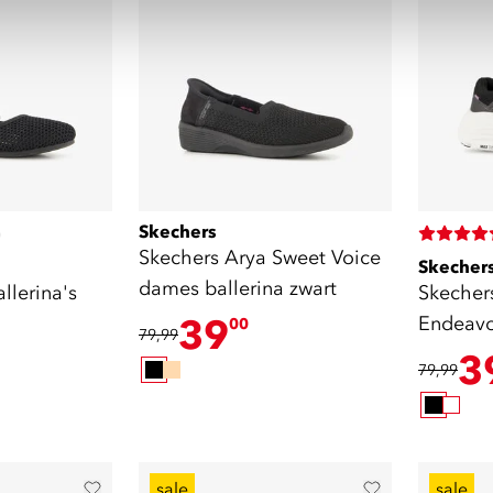
Skechers
)
Skechers Arya Sweet Voice
Skecher
dames ballerina zwart
lerina's
Skecher
39
Endeavo
00
79,99
zwart
3
79,99
sale
sale