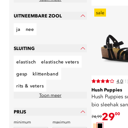
sale
UITNEEMBARE ZOOL
ja
nee
SLUITING
elastisch
elastische veters
gesp
klittenband
4,0
(1
rits & veters
Hush Puppies
Toon meer
Hush Puppies 
bio sleehak sa
PRIJS
29
00
74,99
minimum
maximum