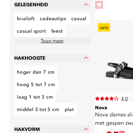
GELEGENHEID
bruiloft
cadeautips
casual
sale
casual sport
feest
Toon meer
HAKHOOGTE
hoger dan 7 cm
hoog 5 tot 7 cm
laag 1 tot 3 cm
4,0
(1
Nova
middel 3 tot 5 cm
plat
Nova dames sl
met gespen zwa
HAKVORM
00