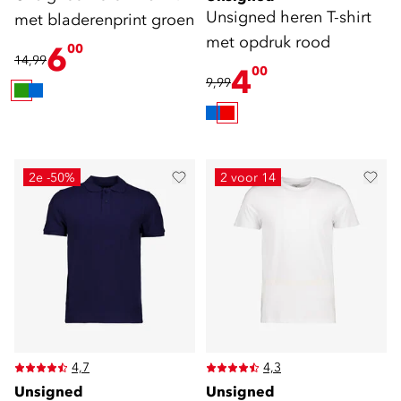
Unsigned heren T-shirt
met bladerenprint groen
met opdruk rood
6
00
14,99
4
00
9,99
2e -50%
2 voor 14
4,7
4,3
Unsigned
Unsigned