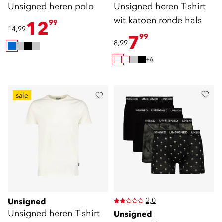
Unsigned heren polo
Unsigned heren T-shirt
wit katoen ronde hals
12
99
14,99
7
99
8,99
+6
sale
2,0
Unsigned
Unsigned heren T-shirt
Unsigned