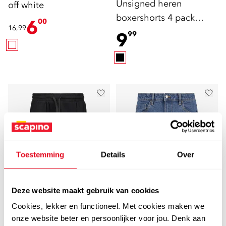
Unsigned heren
off white
boxershorts 4 pack
6
00
16,99
zwart met print
9
99
Toestemming
Details
Over
Deze website maakt gebruik van cookies
5,0
Unsigned
Cookies, lekker en functioneel. Met cookies maken we
Unsigned heren
Unsigned
onze website beter en persoonlijker voor jou. Denk aan