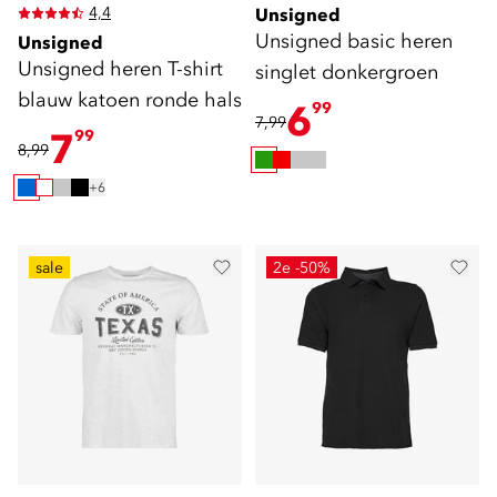
4,4
Unsigned
Unsigned basic heren
Unsigned
Unsigned heren T-shirt
singlet donkergroen
blauw katoen ronde hals
6
99
7,99
7
99
8,99
+6
sale
2e -50%