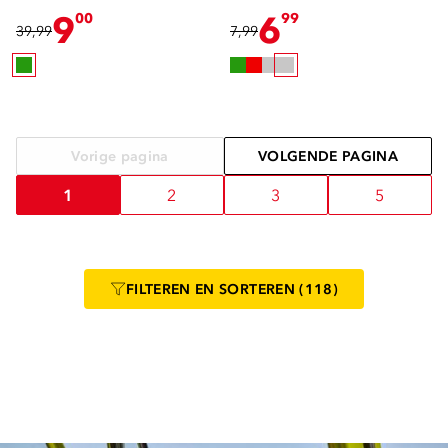
9
6
00
99
39,99
7,99
Vorige pagina
VOLGENDE PAGINA
1
2
3
5
FILTEREN
EN SORTEREN
(118)