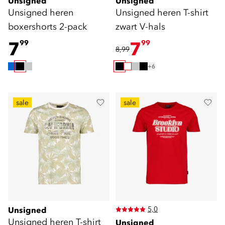
Unsigned
Unsigned
Unsigned heren
Unsigned heren T-shirt
boxershorts 2-pack
zwart V-hals
7
7
99
99
8,99
+6
sale
sale
5,0
Unsigned
Unsigned heren T-shirt
Unsigned