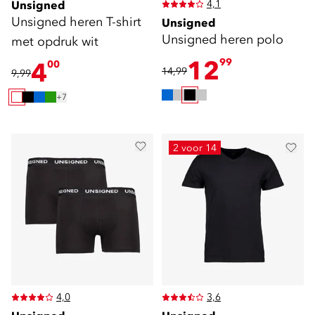
4,1
Unsigned
Unsigned heren T-shirt
Unsigned
Unsigned heren polo
met opdruk wit
12
99
4
00
14,99
9,99
+7
2 voor 14
4,0
3,6