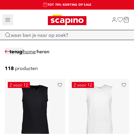
TOT 70% KORTING OP SALE
SALE: LAATSTE KANS!
SHOP NIEUW
Home
terug
home
heren
/
118
producten
2 voor 12
2 voor 12