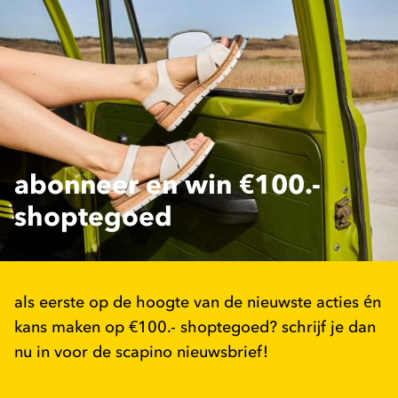
abonneer en win €100.-
shoptegoed
als eerste op de hoogte van de nieuwste acties én
kans maken op €100.- shoptegoed? schrijf je dan
nu in voor de scapino nieuwsbrief!