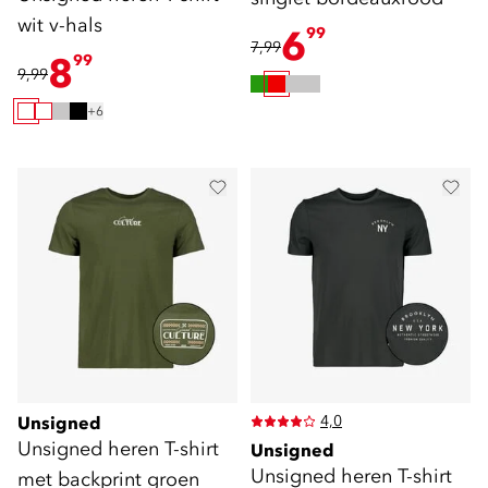
wit v-hals
6
99
7,99
8
99
9,99
+6
4,0
Unsigned
Unsigned heren T-shirt
Unsigned
Unsigned heren T-shirt
met backprint groen