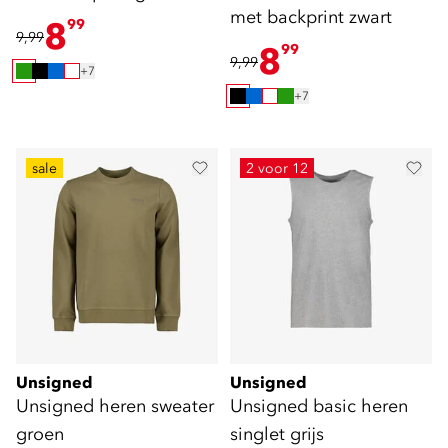
met backprint zwart
8
99
9,99
8
99
9,99
+7
+7
sale
2 voor 12
Unsigned
Unsigned
Unsigned heren sweater
Unsigned basic heren
groen
singlet grijs