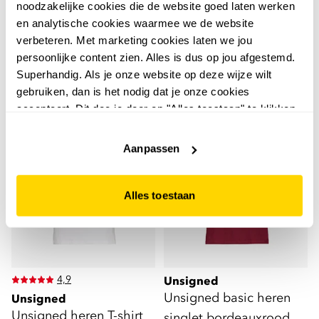
Unsigned heren denim
sweatshort zwart
noodzakelijke cookies die de website goed laten werken
short donkerblauw
en analytische cookies waarmee we de website
12
99
14,99
verbeteren. Met marketing cookies laten we jou
19
99
22,99
persoonlijke content zien. Alles is dus op jou afgestemd.
Superhandig. Als je onze website op deze wijze wilt
gebruiken, dan is het nodig dat je onze cookies
accepteert. Dit doe je door op "Alles toestaan" te klikken.
Liever geen cookies? Hou er dan rekening mee dat de
2 voor 16
2 voor 12
website niet optimaal functioneert.
Aanpassen
Alles toestaan
4,9
Unsigned
Unsigned basic heren
Unsigned
Unsigned heren T-shirt
singlet bordeauxrood