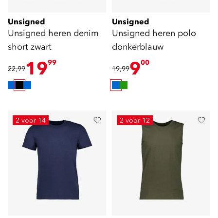
Unsigned
Unsigned
Unsigned heren denim
Unsigned heren polo
short zwart
donkerblauw
19
9
99
00
22,99
19,99
2 voor 14
2 voor 12