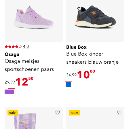
4,0
Blue Box
Blue Box kinder
Osaga
Osaga meisjes
sneakers blauw oranje
sportschoenen paars
10
00
34,99
12
50
29,99
sale
sale