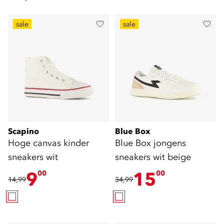
sale
sale
Scapino
Blue Box
Hoge canvas kinder
Blue Box jongens
sneakers wit
sneakers wit beige
9
15
00
00
14,99
34,99