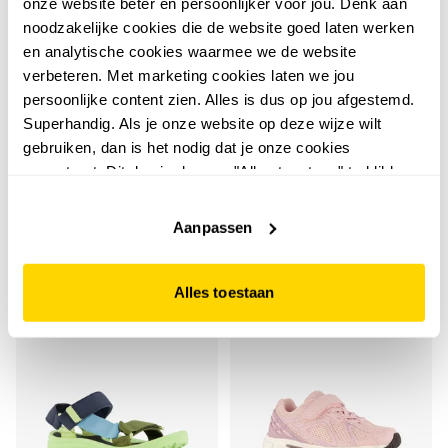
onze website beter en persoonlijker voor jou. Denk aan
noodzakelijke cookies die de website goed laten werken
en analytische cookies waarmee we de website
verbeteren. Met marketing cookies laten we jou
1,0
Paw Patrol
persoonlijke content zien. Alles is dus op jou afgestemd.
Paw Patrol kinder
Puma
Superhandig. Als je onze website op deze wijze wilt
Puma Caven 2.0 Block
klompen blauw
gebruiken, dan is het nodig dat je onze cookies
meisjes sneakers roze
7
00
accepteert. Dit doe je door op "Alles toestaan" te klikken.
14,99
paars
22
00
Liever geen cookies? Hou er dan rekening mee dat de
44,99
website niet optimaal functioneert.
Aanpassen
Alles toestaan
sale
sale