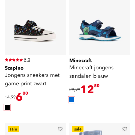
5,0
Minecraft
Minecraft jongens
Scapino
Jongens sneakers met
sandalen blauw
game print zwart
12
50
29,99
6
00
14,99
sale
sale