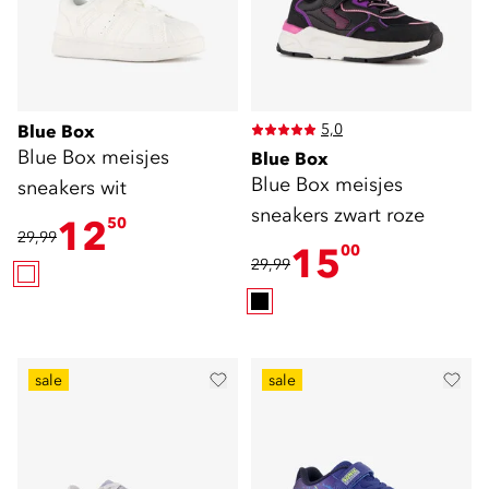
5,0
Blue Box
Blue Box meisjes
Blue Box
Blue Box meisjes
sneakers wit
sneakers zwart roze
12
50
29,99
15
00
29,99
sale
sale