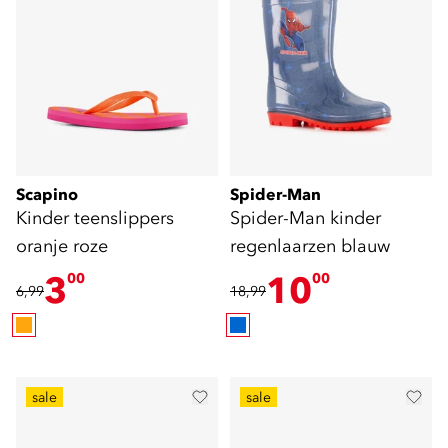
Scapino
Spider-Man
Kinder teenslippers
Spider-Man kinder
oranje roze
regenlaarzen blauw
3
10
00
00
6,99
18,99
sale
sale