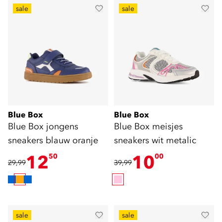
sale
sale
Blue Box
Blue Box
Blue Box jongens
Blue Box meisjes
sneakers blauw oranje
sneakers wit metalic
12
10
50
00
29,99
39,99
sale
sale