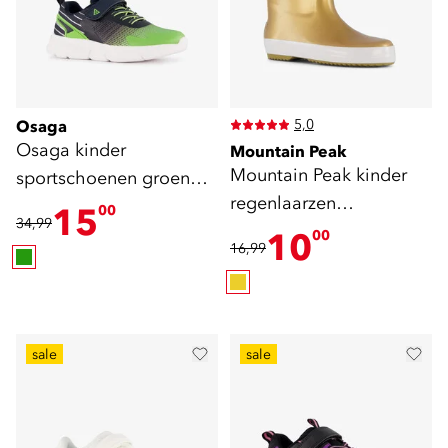
5,0
Osaga
Osaga kinder
Mountain Peak
Mountain Peak kinder
sportschoenen groen
regenlaarzen
blauw
15
00
34,99
goudkleurig
10
00
16,99
sale
sale