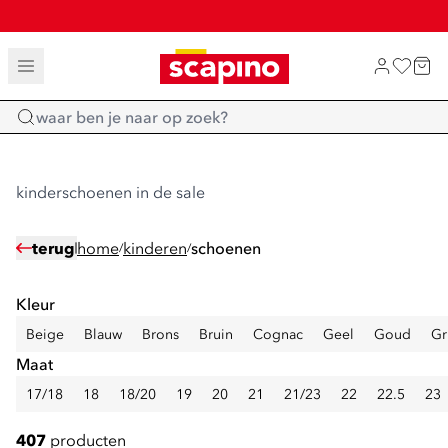
SALE: LAATSTE KANS!
TOT 70% KORTING OP SALE
SHOP NIEUW
Home
kinderschoenen in de sale
terug
home
kinderen
schoenen
/
/
Kleur
Beige
Blauw
Brons
Bruin
Cognac
Geel
Goud
Gr
Maat
17/18
18
18/20
19
20
21
21/23
22
22.5
23
407
producten