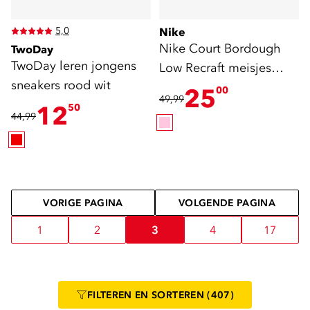
5,0
Nike
Nike Court Bordough
TwoDay
TwoDay leren jongens
Low Recraft meisjes
sneakers rood wit
sneakers roze
25
00
49,99
12
50
44,99
VORIGE PAGINA
VOLGENDE PAGINA
1
2
3
4
17
FILTEREN
EN SORTEREN
(407)