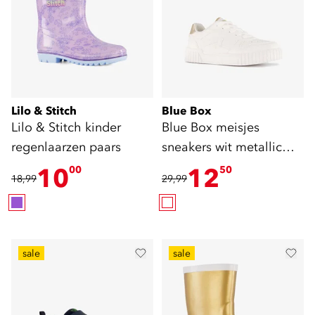
Lilo & Stitch
Blue Box
Lilo & Stitch kinder
Blue Box meisjes
regenlaarzen paars
sneakers wit metallic
goud
10
12
00
50
18,99
29,99
sale
sale