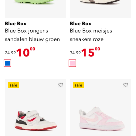
Blue Box
Blue Box
Blue Box jongens
Blue Box meisjes
sandalen blauw groen
sneakers roze
10
15
00
00
24,99
34,99
sale
sale